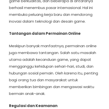
game berkualitas, dan beberapa di antaranya
berhasil menembus pasar internasional. Hal ini
membuka peluang kerja baru dan mendorong
inovasi dalam teknologi dan desain game.
Tantangan dalam Permainan Online
Meskipun banyak manfaatnya, permainan online
juga membawa tantangan. Salah satu masalah
utama adalah kecanduan game, yang dapat
mengganggu kehidupan sehari-hari, studi, dan
hubungan sosial pemain. Oleh karena itu, penting
bagi orang tua dan masyarakat untuk
memberikan bimbingan dan mengawasi waktu
bermain anak-anak.
Regulasi dan Keamanan