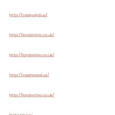
http://casinoind.us/
http://londontrio.co.uk/
http://londontrio.co.uk/
http://casinoreal.us/
http://londontrio.co.uk/