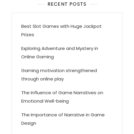
RECENT POSTS
Best Slot Games with Huge Jackpot
Prizes
Exploring Adventure and Mystery in
Online Gaming
Gaming motivation strengthened
through online play
The Influence of Game Narratives on
Emotional Well-being
The Importance of Narrative in Game
Design