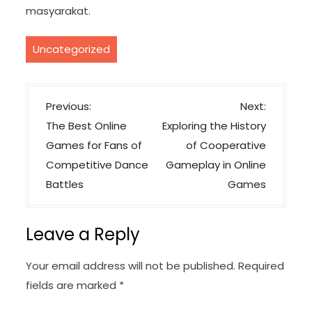
masyarakat.
Uncategorized
P
Previous:
Next:
o
The Best Online
Exploring the History
s
Games for Fans of
of Cooperative
t
Competitive Dance
Gameplay in Online
n
Battles
Games
a
v
Leave a Reply
i
g
Your email address will not be published.
Required
a
fields are marked
*
t