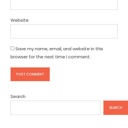
Website
Save my name, email, and website in this
browser for the next time I comment.
Search
SEARCH