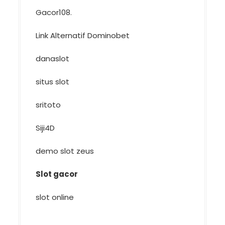
Gacor108
.
Link Alternatif Dominobet
danaslot
situs slot
sritoto
Siji4D
demo slot zeus
Slot gacor
slot online