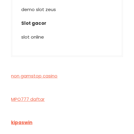
demo slot zeus
Slot gacor
slot online
non gamstop casino
MPO777 daftar
kipaswin