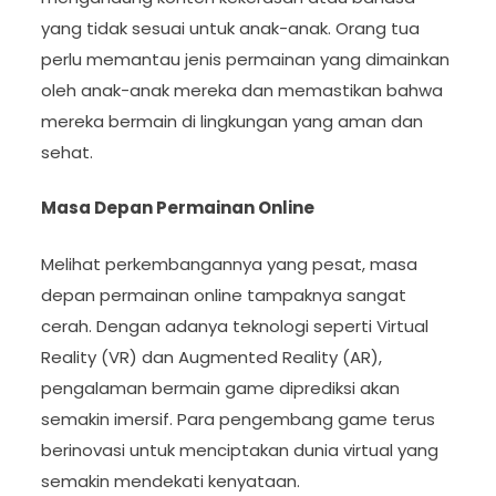
yang tidak sesuai untuk anak-anak. Orang tua
perlu memantau jenis permainan yang dimainkan
oleh anak-anak mereka dan memastikan bahwa
mereka bermain di lingkungan yang aman dan
sehat.
Masa Depan Permainan Online
Melihat perkembangannya yang pesat, masa
depan permainan online tampaknya sangat
cerah. Dengan adanya teknologi seperti Virtual
Reality (VR) dan Augmented Reality (AR),
pengalaman bermain game diprediksi akan
semakin imersif. Para pengembang game terus
berinovasi untuk menciptakan dunia virtual yang
semakin mendekati kenyataan.