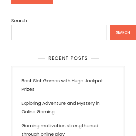
Search
SEARCH
RECENT POSTS
Best Slot Games with Huge Jackpot
Prizes
Exploring Adventure and Mystery in
Online Gaming
Gaming motivation strengthened
through online play