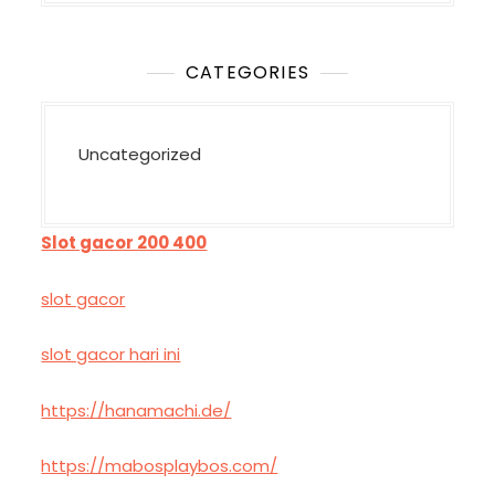
CATEGORIES
Uncategorized
Slot gacor 200 400
slot gacor
slot gacor hari ini
https://hanamachi.de/
https://mabosplaybos.com/