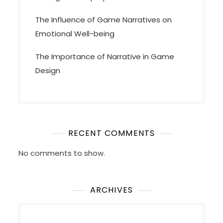
The Influence of Game Narratives on
Emotional Well-being
The Importance of Narrative in Game
Design
RECENT COMMENTS
No comments to show.
ARCHIVES