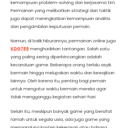
kemampuan problem-solving dan kerjasama tim.
Permainan yang melibatkan strategi dan taktik
juga dapat meningkatkan kemampuan analitis
dan pengambilan keputusan pemain.
Namun, di balik hiburannya, permainan online juga
KDG789
menghadirkan tantangan. Salah satu
yang paling sering diperbincangkan adalah
kecanduan game. Beberapa orang terlalu asyik
bermain hingga melupakan waktu dan kewajiban
lainnya. Oleh karena itu, penting bagi pemain
untuk mengatur waktu bermain mereka agar
tidak mengganggu kegiatan sehari-hari.
Selain itu, meskipun banyak game yang bersifat
ramah untuk segala usia, ada juga game yang
mengandung konten kekerasan atau bahasa