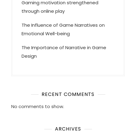
Gaming motivation strengthened
through online play
The Influence of Game Narratives on
Emotional Well-being
The Importance of Narrative in Game
Design
RECENT COMMENTS
No comments to show.
ARCHIVES