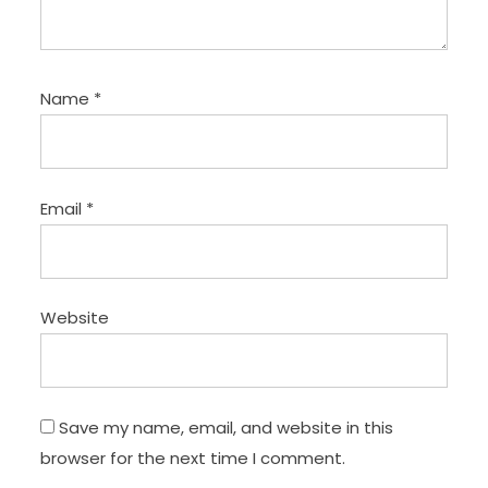
Name
*
Email
*
Website
Save my name, email, and website in this
browser for the next time I comment.