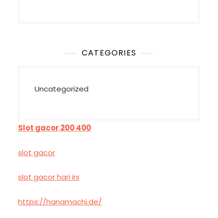
CATEGORIES
Uncategorized
Slot gacor 200 400
slot gacor
slot gacor hari ini
https://hanamachi.de/