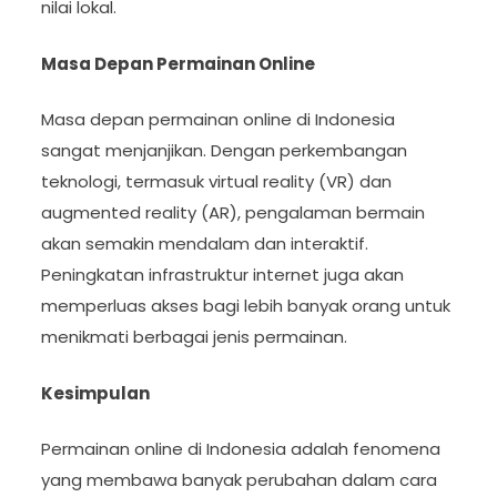
nilai lokal.
Masa Depan Permainan Online
Masa depan permainan online di Indonesia
sangat menjanjikan. Dengan perkembangan
teknologi, termasuk virtual reality (VR) dan
augmented reality (AR), pengalaman bermain
akan semakin mendalam dan interaktif.
Peningkatan infrastruktur internet juga akan
memperluas akses bagi lebih banyak orang untuk
menikmati berbagai jenis permainan.
Kesimpulan
Permainan online di Indonesia adalah fenomena
yang membawa banyak perubahan dalam cara