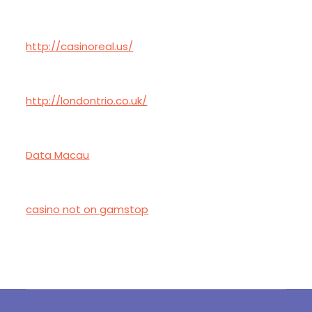
http://casinoreal.us/
http://londontrio.co.uk/
Data Macau
casino not on gamstop